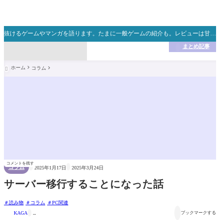
★記事にコメントでき
ない場合は、お手数で
すがXからご連絡くださ
い m(_ _)m
抜けるゲームやマンガを語ります。たまに一般ゲームの紹介も。レビューは甘めですが忖度無しの正直レビューです。皆さんのオカズ探しの旅のお役立てになれば本望です。【本サイトにはプロモーションが含まれております】
いいね！・コメント大
歓迎！何かご要望あれ
ばお気軽にお問い合わ
まとめ記事

せください。
Thanks for coming! Sorr
y it's only Japanese articl
e. But feel free to contac
ホーム
コラム

t me in English. Take it e
asy!
コメントを残す


コラム
2025年1月17日
2025年3月24日
サーバー移行することになった話
読み物
コラム
PC関連


KAGA
ブックマークする
--