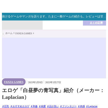
★記事にコメントでき
ない場合は、お手数で
すがXからご連絡くださ
い m(_ _)m
抜けるゲームやマンガを語ります。たまに一般ゲームの紹介も。レビューは甘めですが忖度無しの正直レビューです。皆さんのオカズ探しの旅のお役立てになれば本望です。【本サイトにはプロモーションが含まれております】
いいね！・コメント大
歓迎！何かご要望あれ
ばお気軽にお問い合わ
まとめ記事

せください。
Thanks for coming! Sorr
y it's only Japanese articl
e. But feel free to contac
ホーム
FANZA GAMES

t me in English. Take it e
asy!


FANZA GAMES
2023年5月9日
2025年3月27日
エロゲ「白昼夢の青写真」紹介（メーカー：
Laplacian）
巨乳
おすすめエロゲ
和姦
純愛
話が良い
ファンタジー
肉感
Laplacian