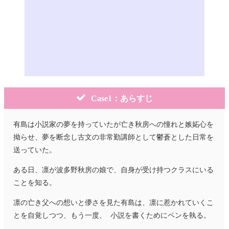
Case1：あらすじ
有島は小説家の夢を持っていたが亡き秋房への憧れと嫉妬心を
拗らせ、夢を断念し古文の非常勤講師として鬱蒼とした日常を
送っていた。
ある日、凛が波多野秋房の娘で、自身が受け持つクラスにいる
ことを知る。
凛の亡き父への想いと儚さを見た有島は、凛に惹かれていくこ
とを自覚しつつ、もう一度、 小説を書くためにペンを執る。