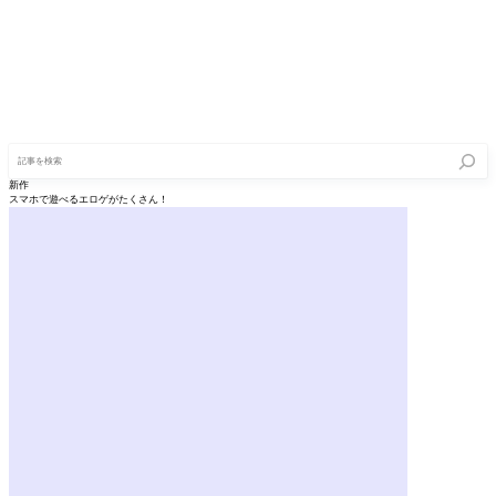
記
事
を
新作
検
スマホで遊べるエロゲがたくさん！
索