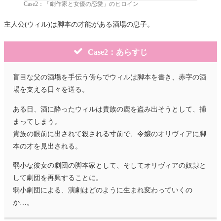
Case2：「劇作家と女優の恋愛」のヒロイン
主人公(ウィル)は脚本の才能がある酒場の息子。
Case2：あらすじ
盲目な父の酒場を手伝う傍らでウィルは脚本を書き、赤字の酒
場を支える日々を送る。
ある日、酒に酔ったウィルは貴族の鹿を盗み出そうとして、捕
まってしまう。
貴族の眼前に出されて殺される寸前で、令嬢のオリヴィアに脚
本の才を見出される。
弱小な彼女の劇団の脚本家として、そしてオリヴィアの奴隷と
して劇団を再興することに。
弱小劇団による、演劇はどのように生まれ変わっていくの
か…。