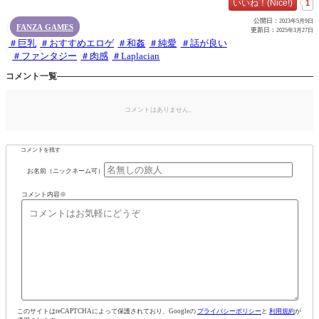
いいね！(Nice!)
1
公開日：
2023年5月9日
FANZA GAMES

更新日：
2025年3月27日
巨乳
おすすめエロゲ
和姦
純愛
話が良い

ファンタジー
肉感
Laplacian
コメント一覧
コメントはありません。
コメントを残す
お名前（ニックネーム可）
コメント内容
※
このサイトはreCAPTCHAによって保護されており、Googleの
プライバシーポリシー
と
利用規約
が