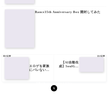
Rance35th Anniversary Box 開封してみた

前の記事
次の記事

【AI自動生
エロゲを家族
成】SoulGen
にバレないよ
AIアートジェ
うにプレイす
ネレーターで
る方法【プレ
遊んでみた
イ環境・プレ
【アニメ調】
記事が良ければフォローください
イスタイル】
新着記事をご連絡します