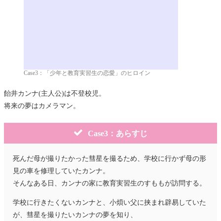
Case3：「少年と教育実習生の恋愛」のヒロイン
飴井カンナ(主人公)は不登校児。
将来の夢はカメラマン。
Case3：あらすじ
死んだ母が撮りたかった彗星を撮るため、学校に行かず母の形
見の車を修理していたカンナ。
そんなある日、カンナの家に教育実習生のすももが訪問する。
学校に行きたくないカンナと、小煩い父に挟まれ辟易していた
が、彗星を撮りたいカンナの夢を知り、