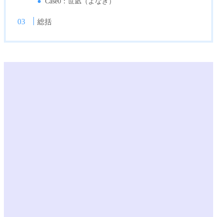
Case0：世凪（よなぎ）
総括