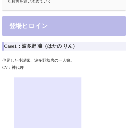
た真実を追い求めていく
登場ヒロイン
Case1：波多野 凛（はたの りん）
他界した小説家、波多野秋房の一人娘。
CV：神代岬